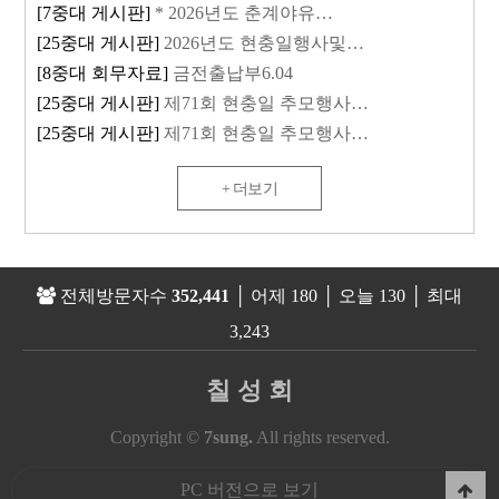
[7중대 게시판]
* 2026년도 춘계야유…
[25중대 게시판]
2026년도 현충일행사및…
[8중대 회무자료]
금전출납부6.04
[25중대 게시판]
제71회 현충일 추모행사…
[25중대 게시판]
제71회 현충일 추모행사…
+ 더보기
전체방문자수
352,441
│ 어제 180 │ 오늘 130 │ 최대
3,243
칠 성 회
Copyright ©
7sung.
All rights reserved.
PC 버전으로 보기