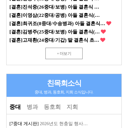
[결혼]진석중(26중대/보병) 아들 결혼식 …
[결혼]이영삼(22중대/공병) 아들 결혼식(…
[결혼]최귀조(8중대/수송병과) 아들 결혼식…
[결혼]김병주(25중대/보병) 아들 결혼식(…
[결혼]고재환(24중대/기갑) 딸 결혼식 초…
+ 더보기
친목회소식
중대, 병과, 동호회, 지회 소식입니다.
중대
병과
동호회
지회
[7중대 게시판]
2026년도 현충일 행사…